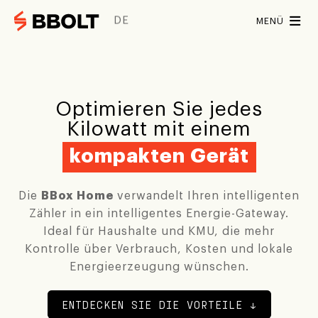
DE
MENÜ
Lösungen
Lösungen
Für wen
Optimieren Sie jedes
Für Partner
Software
Partner
Kilowatt mit einem
kompakten Gerät
BBox Startseite
Installateure
BoltOS
BoltEMS
Batterielieferanten
BBox Pro
Die
BBox Home
verwandelt Ihren intelligenten
Hardware
Zähler in ein intelligentes Energie-Gateway.
Energieversorger
Ideal für Haushalte und KMU, die mehr
Kontakt
Kontrolle über Verbrauch, Kosten und lokale
Bbox Home
BBox Pro
Energieerzeugung wünschen.
ZEITPLAN DEMO
DEMO ANFORDERN
ENTDECKEN SIE DIE VORTEILE ↓
INTEGRATIONEN